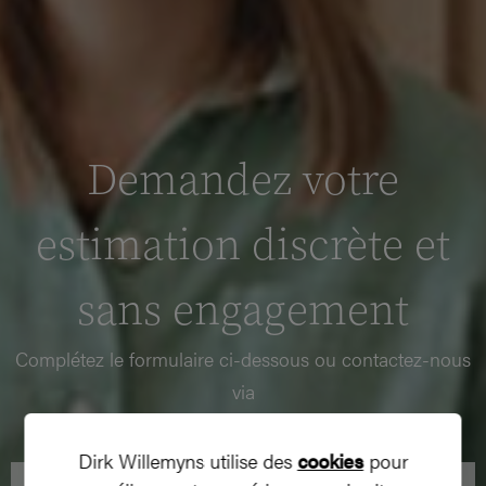
Demandez votre
estimation discrète et
sans engagement
Complétez le formulaire ci-dessous ou contactez-nous
via
050 60 99 01
of
info@dirkwillemyns.be
Dirk Willemyns utilise des
cookies
pour