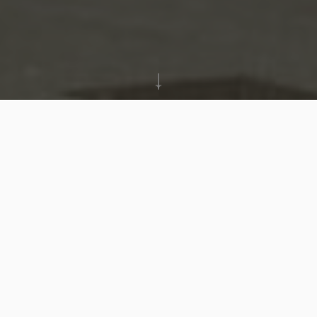
Referentie: 7652224
TERMINUS
€ 2 500 + € 125