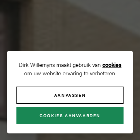
Dirk Willemyns maakt gebruik van
cookies
om uw website ervaring te verbeteren.
AANPASSEN
TERMINUS
COOKIES AANVAARDEN
€ 2 500 + € 125