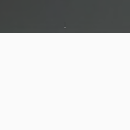
Referentie: 7658853
AMBROSE
€ 3 000 + € 150
Uiterst smaakvol, gerenoveerd en zonnig 3-slaapkamer