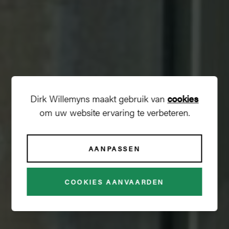
Dirk Willemyns maakt gebruik van
cookies
om uw website ervaring te verbeteren.
AANPASSEN
AMBROSE
COOKIES AANVAARDEN
€ 3 000 + € 150