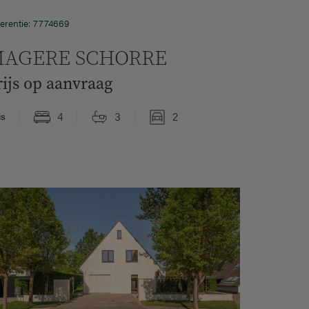
erentie: 7774669
AGERE SCHORRE
rijs op aanvraag
4
3
2
is