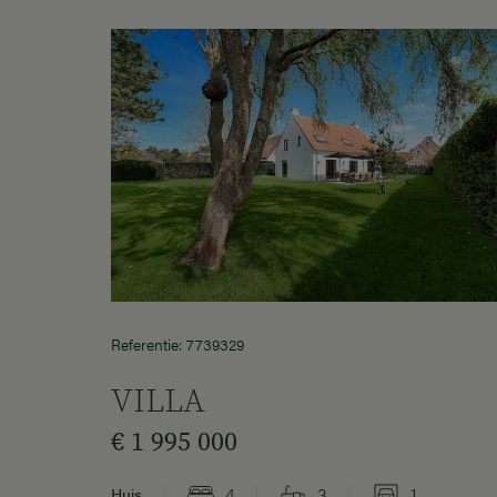
Referentie: 7739329
VILLA
€ 1 995 000
4
3
1
Huis