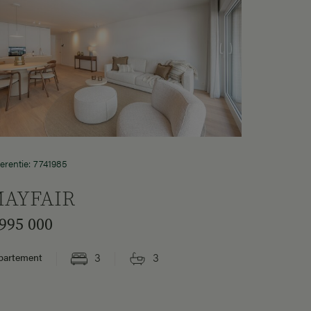
erentie: 7741985
AYFAIR
 995 000
3
3
partement