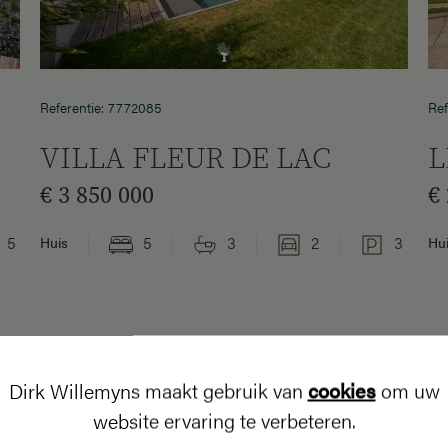
Referentie: 7772085
Ref
VILLA FLEUR DE LAC
L
€ 3 850 000
€
5
5
3
2
3
Huis
Hu
Dirk Willemyns maakt gebruik van
cookies
om uw
website ervaring te verbeteren.
Referentie: