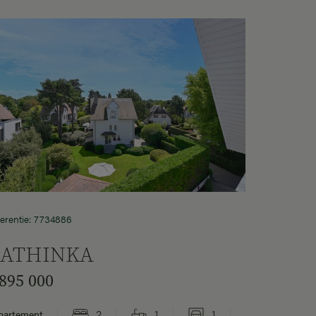
erentie: 7734886
ATHINKA
 895 000
2
1
1
partement