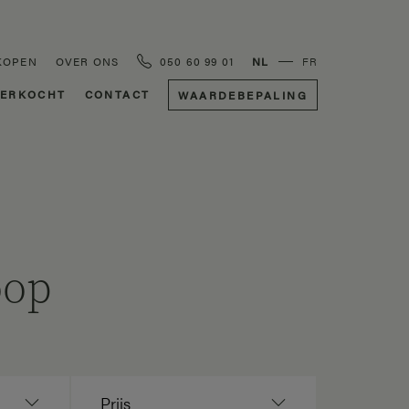
KOPEN
OVER ONS
050 60 99 01
NL
FR
ERKOCHT
CONTACT
WAARDEBEPALING
oop
Prijs