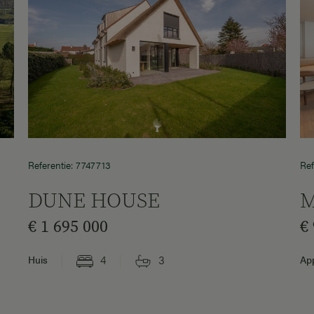
Referentie: 7747713
Ref
DUNE HOUSE
M
€ 1 695 000
€
4
3
Huis
Ap