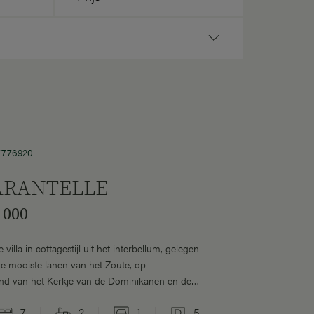
 7776920
ARANTELLE
 000
 villa in cottagestijl uit het interbellum, gelegen
de mooiste lanen van het Zoute, op
nd van het Kerkje van de Dominikanen en de
 Tennis Club". Indeling: inkomhall met vestiaire
7
2
1
5
ilet. Ruime woon- en eetkamer met mooie