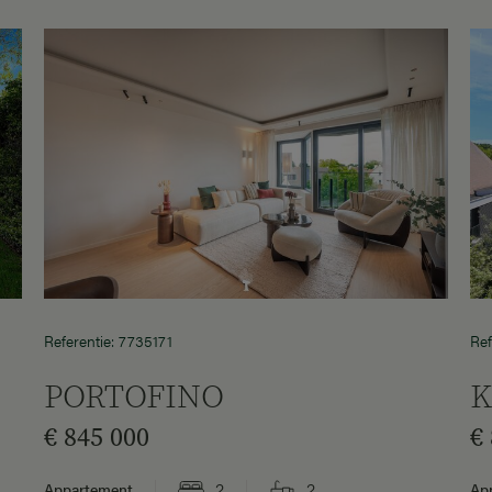
Referentie: 7735171
Ref
PORTOFINO
K
€ 845 000
€
2
2
Appartement
Ap