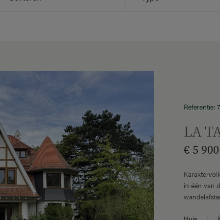
Referentie:
LA T
€ 5 900
Karaktervolle
in één van 
wandelafsta
"Royal Zoute
Huis
en gastento