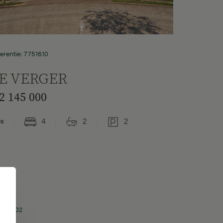
erentie: 7751610
E VERGER
 2 145 000
4
2
2
is
 7751302