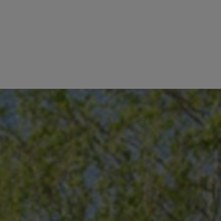
KOPEN
OVER ONS
050 60 99 01
NL
FR
ERKOCHT
CONTACT
WAARDEBEPALING