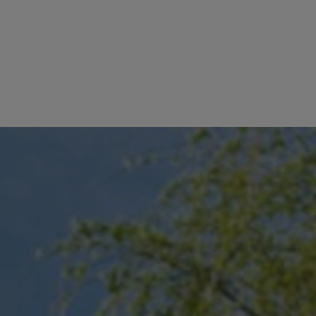
ZOUTE COLLECTOR
VER
TE KOOP
TE HUUR
SYNDIC
V