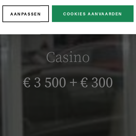
AANPASSEN
COOKIES AANVAARDEN
Casino
€ 3 500 + € 300